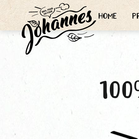
Home
P
10