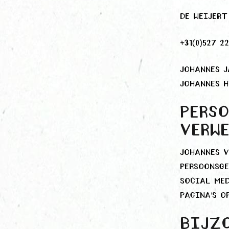
De Weijert
+31(0)527 22
Johannes J
Johannes H
Perso
verw
Johannes v
persoonsge
social med
pagina’s o
Bijzo