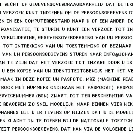
t recht op gegevensoverdraagbaarheid. Dat betek
n verzoek kunt indienen om de persoonsgegevens d
en in een computerbestand naar u of een ander, d
rganisatie, te sturen. U kunt een verzoek tot in
 verwijdering, gegevensoverdraging van uw perso
k tot intrekking van uw toestemming of bezwaar 
 van uw persoonsgegevens sturen naar info@johan
an te zijn dat het verzoek tot inzage door u is
 u een kopie van uw identiteitsbewijs met het v
 Maak in deze kopie uw pasfoto, MRZ (machine rea
trook met nummers onderaan het paspoort), pasp
ervicenummer (BSN) zwart. Dit ter bescherming va
e reageren zo snel mogelijk, maar binnen vier wek
ohannes wil u er tevens op wijzen dat u de mogel
en klacht in te dienen bij de nationale toezich
eit Persoonsgegevens. Dat kan via de volgende li