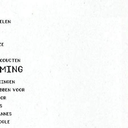
elen:
ze
roducten
rming
kingen
ebben voor
oor
s
annes
ogle