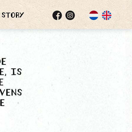
 Story
De
e, is
e
vens
e