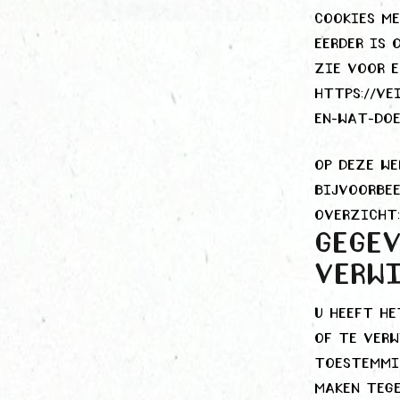
cookies me
eerder is 
Zie voor e
https://ve
en-wat-doe
Op deze we
bijvoorbee
overzicht:
Gegev
verwi
U heeft he
of te verw
toestemmin
maken tege