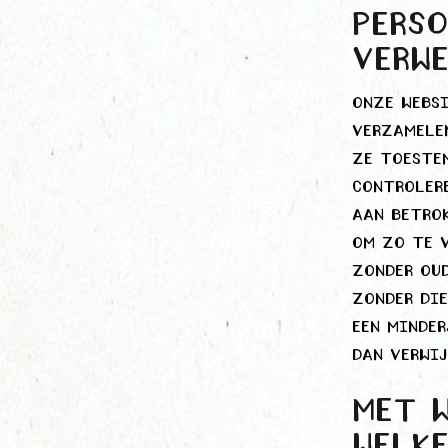
perso
verw
Onze websi
verzamelen
ze toestem
controlere
aan betrok
om zo te 
zonder oud
zonder di
een minder
dan verwij
Met w
welk