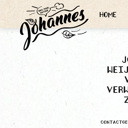
Home
J
Weij
ver
Contactge