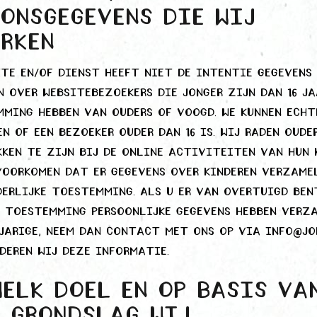
onsgegevens die wij
erken
te en/of dienst heeft niet de intentie gegevens
 over websitebezoekers die jonger zijn dan 16 ja
ming hebben van ouders of voogd. We kunnen echt
n of een bezoeker ouder dan 16 is. Wij raden oude
ken te zijn bij de online activiteiten van hun k
voorkomen dat er gegevens over kinderen verzame
erlijke toestemming. Als u er van overtuigd ben
e toestemming persoonlijke gegevens hebben verz
jarige, neem dan contact met ons op via info@joh
deren wij deze informatie.
elk doel en op basis va
e grondslag wij