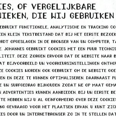
es, of vergelijkbare
ieken, die wij gebruiken
ebruikt functionele, analytische en tracking coo
een klein tekstbestand dat bij het eerste bezoe
rdt opgeslagen in de browser van uw computer, t
. Johannes gebruikt cookies met een puur techni
iteit. Deze zorgen ervoor dat de website naar 
dat bijvoorbeeld uw voorkeursinstellingen ontho
ze cookies worden ook gebruikt om de website go
en en deze te kunnen optimaliseren. Daarnaast p
ie uw surfgedrag bijhouden zodat we op maat gem
 advertenties kunnen aanbieden. Bij uw eerste b
te hebben wij u al geïnformeerd over deze cookie
ng gevraagd voor het plaatsen ervan. U kunt zic
es door uw internetbrowser zo in te stellen da