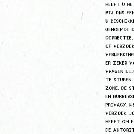
heeft u he
bij ons ee
u beschikk
genoemde o
correctie,
of verzoe
verwerking
er zeker v
vragen wij
te sturen.
zone, de s
en Burgers
privacy. W
verzoek. J
heeft om e
de Autorit