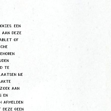
kies. Een
k aan deze
ablet of
sche
behoren
uden
ed te
laatsen we
aakte
ezoek aan
s en
h afmelden
t deze geen