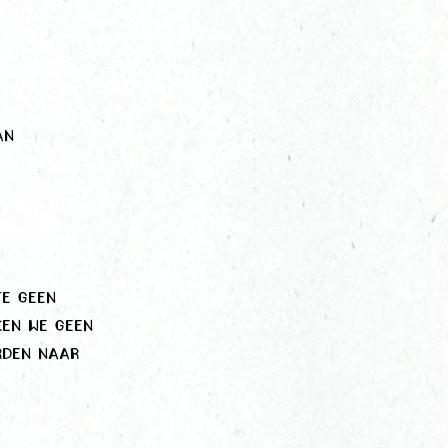
an
e geen
en we geen
rden naar