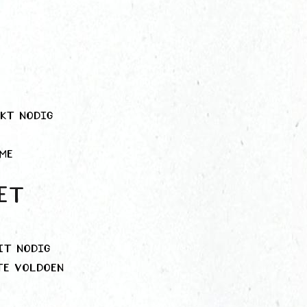
ikt nodig
me
et
it nodig
te voldoen