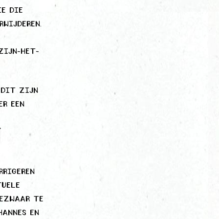
e die
rwijderen.
zijn-het-
 Dit zijn
er een
f
rrigeren
tuele
bezwaar te
hannes en