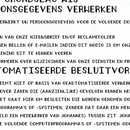
onsgegevens verwerken
erwerkt uw persoonsgegevens voor de volgende do
n van onze nieuwsbrief en/of reclamefolder
nen bellen of e-mailen indien dit nodig is om on
ening uit te kunnen voeren
ormeren over wijzigingen van onze diensten en p
tomatiseerde besluitvo
neemt niet op basis van geautomatiseerde verwer
over zaken die (aanzienlijke) gevolgen kunnen h
Het gaat hier om besluiten die worden genomen d
ogramma’s of -systemen, zonder dat daar een men
eld een medewerker van Johannes) tussen zit. Joh
e volgende computerprogramma’s of -systemen: Go