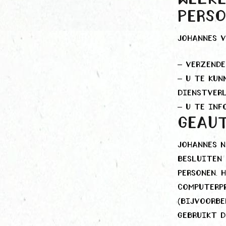
perso
Johannes v
– Verzende
– U te kun
dienstverl
– U te inf
Geau
Johannes 
besluiten 
personen. 
computerpr
(bijvoorbe
gebruikt d