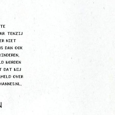
 te
ar. Tenzij
er niet
rs dan ook
inderen,
ld worden
t dat wij
ameld over
annes.nl,
n