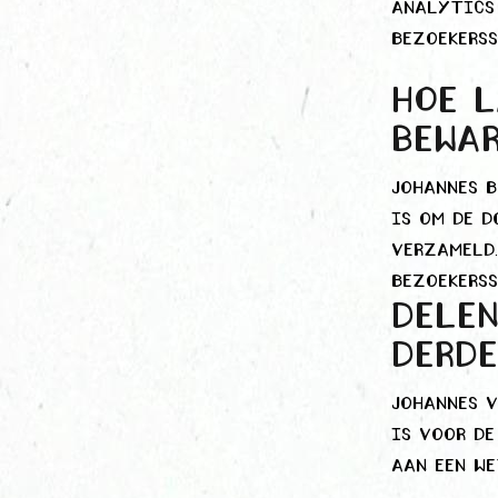
Analytics
bezoekerss
Hoe l
bewa
Johannes b
is om de d
verzameld.
bezoekers
Dele
derd
Johannes v
is voor d
aan een we