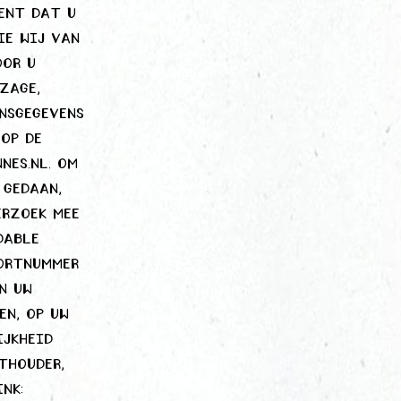
ent dat u
ie wij van
oor u
zage,
onsgegevens
op de
nes.nl. Om
 gedaan,
erzoek mee
dable
oortnummer
n uw
en, op uw
ijkheid
thouder,
nk: