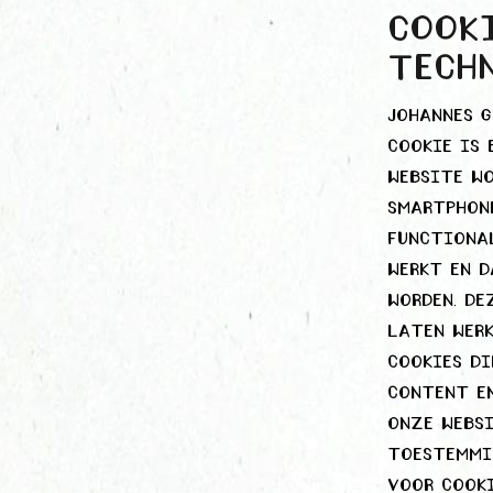
Cooki
techn
Johannes g
cookie is 
website wo
smartphone
functional
werkt en 
worden. De
laten werk
cookies d
content en
onze websi
toestemmi
voor cooki